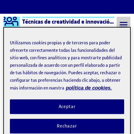
Logo Ágora
Técnicas de creatividad e innovación aula 4
Saltar al contenido
Utilizamos
cookies
propias y de terceros para poder
ofrecerte correctamente todas las funcionalidades del
sitio web, con fines analíticos y para mostrarte publicidad
Semestre 20152 - Aula 4
Andrea Montero Tolosa
personalizada de acuerdo con un perfil elaborado a partir
Andrea Montero Tolosa
de tus hábitos de navegación. Puedes aceptar, rechazar o
configurar tus preferencias haciendo clic abajo, u obtener
más información en nuestra
política de cookies.
SI TÚ RÍES, EL PLANETA RÍE. Andrea Montero Tolosa
Publicado por
Publicado por
Andrea Montero Tolosa
Visibilidad:
Fecha de publicación
en SI TÚ RÍES, EL PLANETA RÍE. And
Pública
-
5 Abr 2022
-
comentario
Aceptar
Rechazar