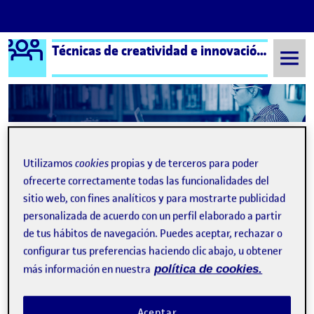
Logo Ágora
Técnicas de creatividad e innovación aula 4
Saltar al contenido
Semestre 20152 - Aula 4
Quelic Berga Carreras
Utilizamos
cookies
propias y de terceros para poder
Quelic Berga Carreras
ofrecerte correctamente todas las funcionalidades del
sitio web, con fines analíticos y para mostrarte publicidad
personalizada de acuerdo con un perfil elaborado a partir
de tus hábitos de navegación. Puedes aceptar, rechazar o
configurar tus preferencias haciendo clic abajo, u obtener
más información en nuestra
política de cookies.
¡Bienvenidos y bienvenidas!
Publicado por
expa
Aceptar