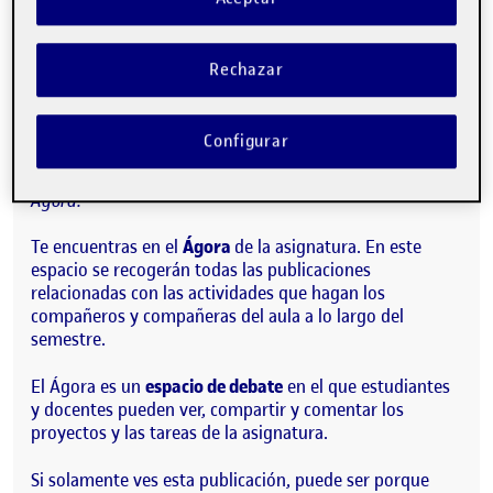
Publicado por
Quelic Berga Carreras
Visibilidad:
Fecha de publicación
9 septiembre, 2021 2:49 pm
Pública
-
8 Sep 2021
Rechazar
¡Hola!
Configurar
Esta publicación se ha generado automáticamente en el
Ágora.
Te encuentras en el
Ágora
de la asignatura. En este
espacio se recogerán todas las publicaciones
relacionadas con las actividades que hagan los
compañeros y compañeras del aula a lo largo del
semestre.
El Ágora es un
espacio de debate
en el que estudiantes
y docentes pueden ver, compartir y comentar los
proyectos y las tareas de la asignatura.
Si solamente ves esta publicación, puede ser porque